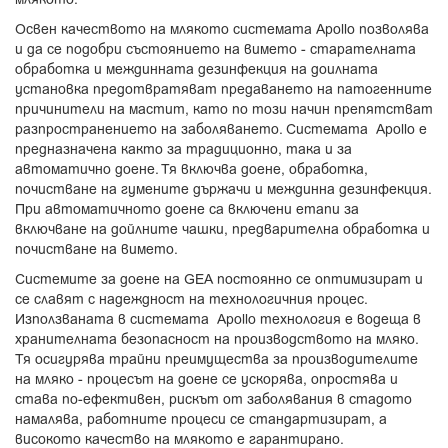
Освен качеството на млякото системата Apollo позволява
и да се подобри състоянието на вимето - старателната
обработка и междинната дезинфекция на доилната
установка предотвратяват предаването на патогенните
причинители на мастит, като по този начин препятстват
разпространението на заболяването. Системата Apollo е
предназначена както за традиционно, така и за
автоматично доене. Тя включва доене, обработка,
почистване на гумените държачи и междинна дезинфекция.
При автоматичното доене са включени етапи за
включване на дойлните чашки, предварителна обработка и
почистване на вимето.
Системите за доене на GEA постоянно се оптимизират и
се славят с надеждност на технологичния процес.
Използваната в системата Apollo технология е водеща в
хранителната безопасност на производството на мляко.
Тя осигурява трайни преимущества за производителите
на мляко - процесът на доене се ускорява, опростява и
става по-ефективен, рискът от заболявания в стадото
намалява, работните процеси се стандартизират, а
високото качество на млякото е гарантирано.