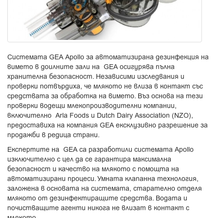
Системата GEA Apollo за автоматизирана дезинфекция на
вимето в доилните зали на GEA осигурява пълна
хранителна безопасност. Независими изследвания и
проверки потвърдиха, че млякото не влиза в контакт със
средствата за обработка на вимето. Въз основа на тези
проверки водещи млекопроизводителни компании,
включително Arla Foods и Dutch Dairy Association (NZO),
предоставиха на компания GEA ексклузивно разрешение за
продажби в редица страни.
Експертите на GEA са разработили системата Apollo
изключително с цел да се гарантира максимална
безопасност и качество на млякото с помощта на
автоматизирани процеси. Умната клапанна технология,
заложена в основата на системата, старателно отделя
млякото от дезинфектиращите средства. Водата и
почистващите агенти никога не влизат в контакт с
млякото.