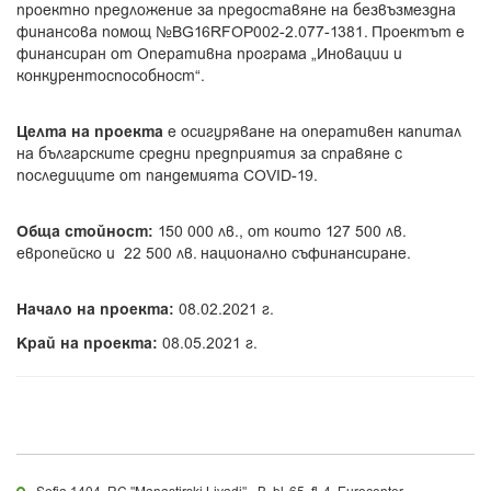
проектно предложение за предоставяне на безвъзмездна
финансова помощ №BG16RFOP002-2.077-1381. Проектът е
финансиран от Оперативна програма „Иновации и
конкурентоспособност“.
Целта на проекта
е осигуряване на оперативен капитал
на българските средни предприятия за справяне с
последиците от пандемията COVID-19.
Обща стойност:
150 000 лв., от които 127 500 лв.
европейско и 22 500 лв. национално съфинансиране.
Начало на проекта:
08.02.2021 г.
Край на проекта:
08.05.2021 г.
Sofia 1404, RC "Manastirski Livadi" - B, bl. 65, fl. 4, Eurocenter