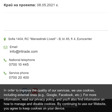
Край на проекта:
08.05.2021 г.
Sofia 1404, RC "Manastirski Livadi" - B, bl. 65, fl. 4, Eurocenter
Email
info@iritrade.com
National telephone
0700 10 445
Service phone
0700 20 400
In order to improve the quality of our services, we use cookies,
Follow us:
including external ones (e.g., Google, Facebook, etc.). For more
information, read our privacy policy, and you'll also find information on
how to manage and disable cookies. By continuing to use our Website,
All rights reserved © 2003-2026
you agree to keep cookies on your device.