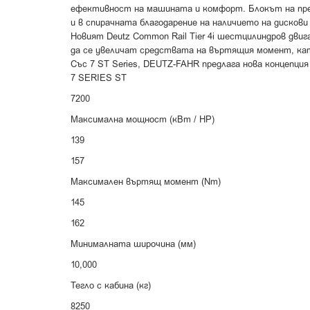
ефективност на машината и комфорт.
Блокът на пр
и в спирачната благодарение на наличието на дискови 
Новият Deutz Common Rail Tier 4i шестцилиндров дв
да се увеличат средствата на въртящия момент, като
Със 7 ST Series, DEUTZ-FAHR предлага нова концепци
7 SERIES ST
7200
Максимална мощност (кВт / HP)
139
157
Максимален въртящ момент (Nm)
145
162
Минималната широчина (мм)
10,000
Тегло с кабина (кг)
8250