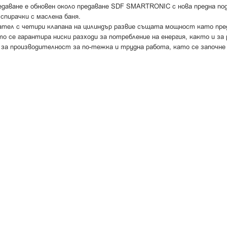
едаване е обновен около предаване SDF SMARTRONIC с нова предна под
спирачки с маслена баня.
игател с четири клапана на цилиндър развие същата мощност като пр
 се гарантира ниски разходи за потребление на енергия, както и за 
я за производителност за по-тежка и трудна работа, като се започне