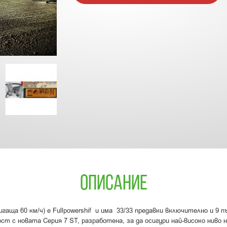
ОПИСАНИЕ
аща 60 км/ч) е Fullpowershif и има 33/33 предавки включително и 9 
 с новата Серия 7 ST, разработена, за да осигури най-високо ниво