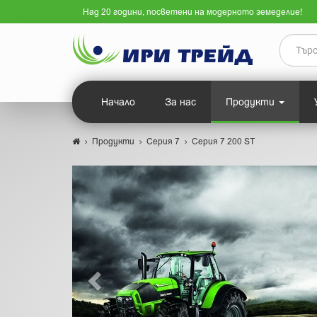
Над 20 години, посветени на модерното земеделие!
Начало
За нас
Продукти
Продукти
Серия 7
Серия 7 200 ST