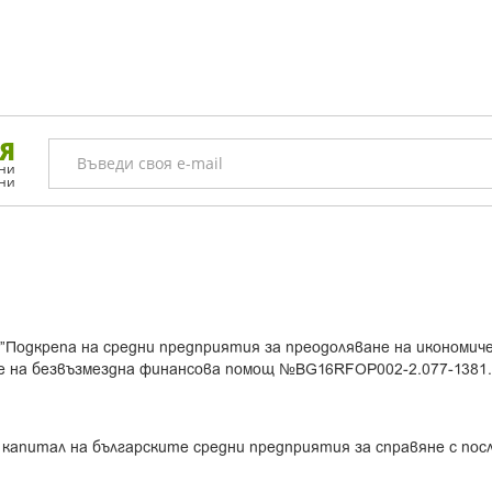
Я
лни
ини
”Подкрепа на средни предприятия за преодоляване на икономич
е на безвъзмездна финансова помощ №BG16RFOP002-2.077-1381
 капитал на българските средни предприятия за справяне с по