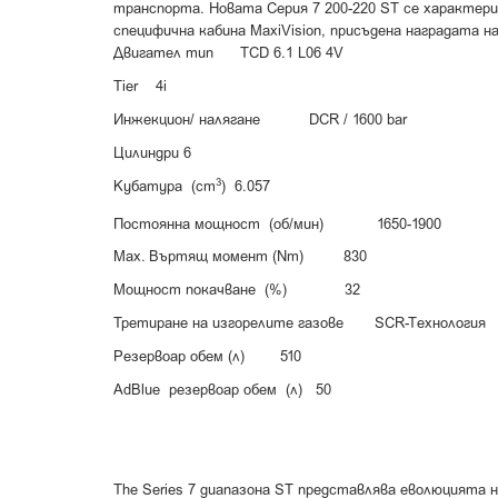
транспорта.
Новата Серия 7 200-220 ST се характери
специфична кабина MaxiVision, присъдена наградата на
Двигател тип TCD 6.1 L06 4V
Tier 4i
Инжекцион/ налягане DCR / 1600 bar
Цилиндри 6
3
Кубатура (cm
) 6.057
Постоянна мощност (об/мин) 1650-1900
Max. Въртящ момент (Nm) 830
Мощност покачване (%) 32
Третиране на изгорелите газове SCR-Tехнология
Резервоар обем (л) 510
AdBlue резервоар обем (л) 50
The Series 7 диапазона ST представлява еволюцията 