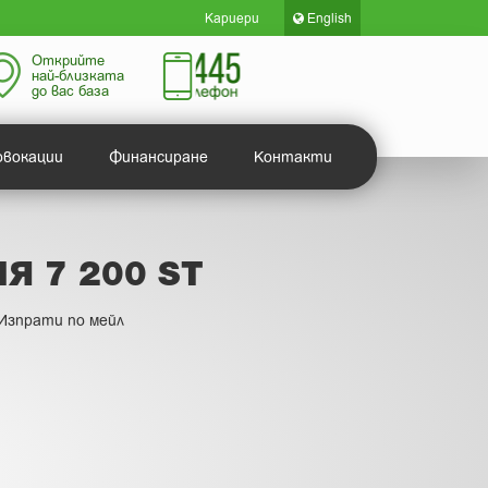
Кариери
English
Открийте
най-близката
до вас база
овокации
Финансиране
Контакти
Я 7 200 ST
Изпрати по мейл