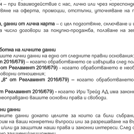
н
– при взаимодействие с нас, лично или чрез кореспонд
вяне на оферта, промоции, отстъпки, уточняване на п
н, данни от лична карта
– с цел подготвяне, сключване и 
 число договори за покупко-продажба, ползване на зе
аботка на личните данни
ите лични данни на едно от следните правни основания
т 2016/679)
– когато обработването се извършва след по
б“ от Регламент 2016/679)
- когато обработването е необ
оговорни отношения;
 „в“ от Регламент 2016/679) –
когато обработването 
от Регламент 2016/679) -
когато Ири Трейд АД има закон
 неоправдано вашите основни права и свободи.
ни данни
чните данни докато целите за които са били събран
им на ваши конкретни въпроси или за разрешаване на 
е и/или да защитим наши права и законни интереси. Сле
но заличени/унищожени.