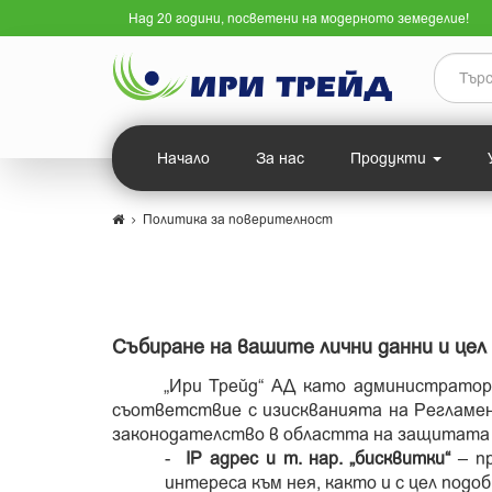
Над 20 години, посветени на модерното земеделие!
Начало
За нас
Продукти
Политика за поверителност
Събиране на вашите лични данни и цел
„Ири Трейд“ АД като администратор 
съответствие с изискванията на Регламен
законодателство в областта на защитата н
-
IP
адрес и т. нар. „бисквитки“
– пр
интереса към нея, както и с цел под