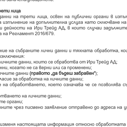
рети лица
нни на трети лица, освен на публични органи в изпъл
ка изпълнение на допълнителна услуга като сключване на
и дейности на Ири Трейд АД, в които случаи задължит
а на Регламент 2016/679.
ие на събраните лични данни и тяхната обработка, ко
изключения:
личните данни, които се обработва от Ири Трейд АД;
ни, когато не са верни или са променени;
личните данни
(правото „да бъдеш забравен“
);
асие за обработка на личните данни;
е на обработването, което означава че се позволява с
отването на личните данни;
те органи;
ните чрез писмено заявление отправено до адреса на у
 изменя настоящата информация относно обработката 