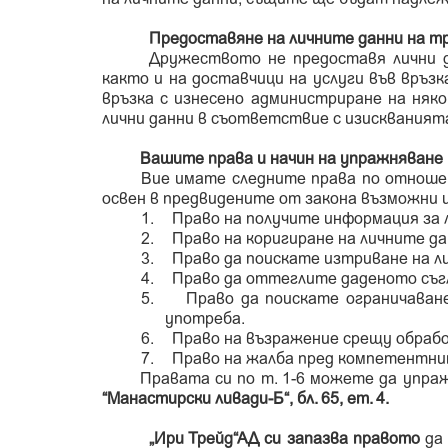
Предоставяне на личните данни на т
Дружеството не предоставя лични да
както и на доставчици на услуги във връз
връзка с изнесено администриране на няко
лични данни в съответствие с изискваният
Вашите права и начин на упражняване
Вие имате следните права по отношен
освен в предвидените от закона възможни 
1.
Право на получите информация за 
2.
Право на коригиране на личните дан
3.
Право да поискате изтриване на 
4.
Право да оттеглите даденото съгл
5.
Право да поискате ограничаван
употреба.
6.
Право на възражение срещу обраб
7.
Право на жалба пред компетентни
Правата си по т. 1-6 можете да упраж
“Манастирски ливади-Б“, бл. 65, ет. 4.
„Ири Трейд“АД си запазва правото
да