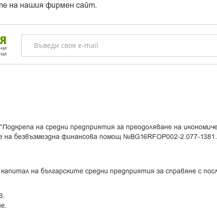
те на нашия фирмен сайт.
Я
лни
ини
”Подкрепа на средни предприятия за преодоляване на икономич
е на безвъзмездна финансова помощ №BG16RFOP002-2.077-1381
 капитал на българските средни предприятия за справяне с по
в.
е.