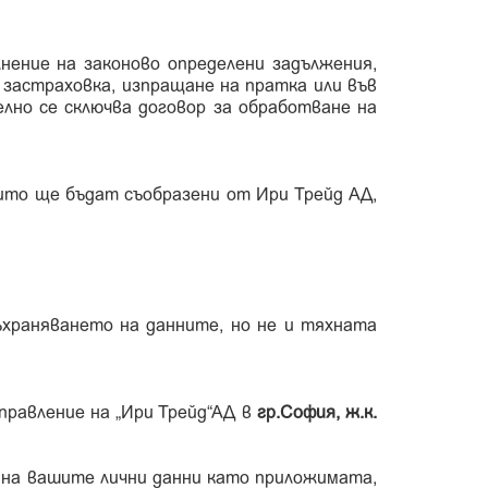
нение на законово определени задължения,
 застраховка, изпращане на пратка или във
елно се сключва договор за обработване на
ито ще бъдат съобразени от Ири Трейд АД,
ъхраняването на данните, но не и тяхната
правление на „Ири Трейд“АД в
гр.София, ж.к.
на вашите лични данни като приложимата,