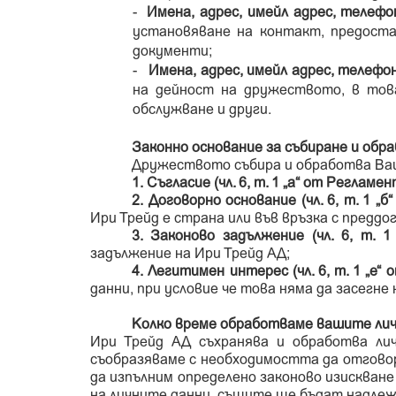
-
Имена, адрес, имейл адрес, телефо
установяване на контакт, предоста
документи;
-
Имена, адрес, имейл адрес, телефо
на дейност на дружеството, в това
обслужване и други.
Законно основание за събиране и обр
Дружеството събира и обработва Ваш
1.
Съгласие (чл.
6
, т.
1 „а“ от Регламен
2.
Договорно основание (чл.
6
, т. 1 „
Ири Трейд е страна или във връзка с предд
3. Законово задължение (чл.
6
, т.
1
задължение на Ири Трейд АД;
4.
Легитимен интерес (чл.
6
, т.
1 „е“ 
данни, при условие че това няма да засегне
Колко време обработваме вашите лич
Ири Трейд АД съхранява и обработва ли
съобразяваме с необходимостта да отговор
да изпълним определено законово изискван
на личните данни, същите ще бъдат надлеж