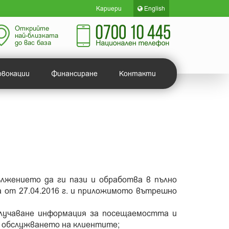
Кариери
English
Открийте
най-близката
до вас база
овокации
Финансиране
Контакти
ължението да ги пази и обработва в пълно
 от 27.04.2016 г. и приложимото вътрешно
лучаване информация за посещаемостта и
е обслужването на клиентите;